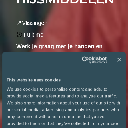
HIJSMIDDELEN
📍Vlissingen 
🕓 
Fulltime
Werk je graag met je handen en 
houd je van techniek? Start jouw 
baan als Keurmeester in opleiding 
bij LIFTAL. Leer het vak van ervaren 
This website uses cookies
collega’s in een leuk team. Ervaring 
is niet nodig, we leiden je op terwijl 
We use cookies to personalise content and ads, to
provide social media features and to analyse our traffic.
jij werkt en alvast salaris verdient. 
We also share information about your use of our site with
Win-win, toch?
our social media, advertising and analytics partners who
may combine it with other information that you’ve
provided to them or that they’ve collected from your use